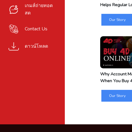
Helps Regular Lo
เกมส์ถ่ายทอด
Organized
สด
Our Story
Contact Us
ดาวน์โหลด
Why Account Ma
When You Buy 4
Our Story