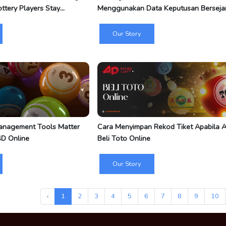
ttery Players Stay
Menggunakan Data Keputusan Berseja
Our Story
nagement Tools Matter
Cara Menyimpan Rekod Tiket Apabila 
D Online
Beli Toto Online
Our Story
‹
1
2
3
4
5
6
7
8
9
10