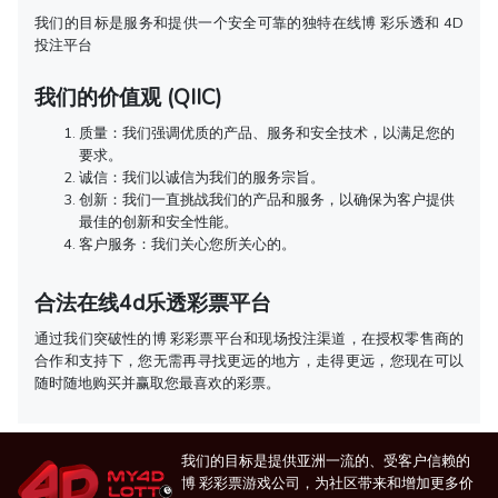
我们的目标是服务和提供一个安全可靠的独特在线博 彩乐透和 4D
投注平台
我们的价值观 (QIIC)
质量：我们强调优质的产品、服务和安全技术，以满足您的
要求。
诚信：我们以诚信为我们的服务宗旨。
创新：我们一直挑战我们的产品和服务，以确保为客户提供
最佳的创新和安全性能。
客户服务：我们关心您所关心的。
合法在线4d乐透彩票平台
通过我们突破性的博 彩彩票平台和现场投注渠道，在授权零售商的
合作和支持下，您无需再寻找更远的地方，走得更远，您现在可以
随时随地购买并赢取您最喜欢的彩票。
我们的目标是提供亚洲一流的、受客户信赖的
博 彩彩票游戏公司，为社区带来和增加更多价