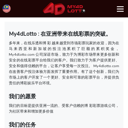
My4dLotto : 在亚洲带来在线彩票的突破。
多年来，在线乐透和博 彩 越来越受到市场彩票玩家的欢迎，因为在
马来西亚和新加坡的投注池累积了巨额的累积奖金，
My4dlotto.com 公司深谙市场，致力于为博彩市场带来更多创新和
安全的在线彩票平台给我们的客户。我们致力于为客户提供更好、
安全和值得信赖的平台，让客户享受每一次投注。 My4dlotto.com
在改善客户投注体验方面发挥了重要作用。有了这个创新，我们为
市场上的客户开发了一个更好、安全和可靠的彩票平台，并提供负
责任的博彩娱乐平台环境。
我们的愿景
我们的目标是提供亚洲一流的、受客户信赖的博 彩彩票游戏公司，
为社区带来和增加更多价值
我们的任务